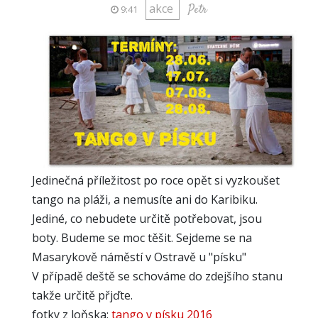
akce
Petr
9:41
Jedinečná příležitost po roce opět si vyzkoušet
tango na pláži, a nemusíte ani do Karibiku.
Jediné, co nebudete určitě potřebovat, jsou
boty. Budeme se moc těšit. Sejdeme se na
Masarykově náměstí v Ostravě u "písku"
V případě deště se schováme do zdejšího stanu
takže určitě přjďte.
fotky z loňska:
tango v písku 2016